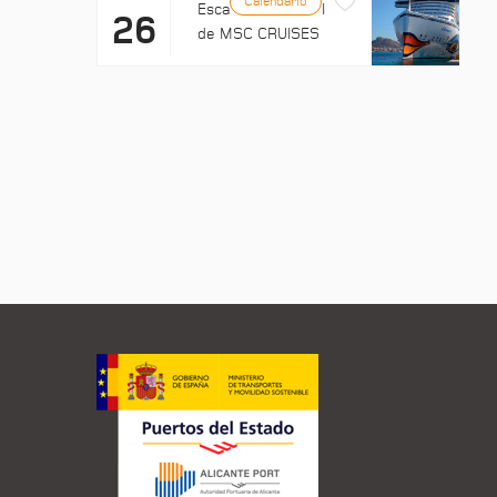
Calendario
Escala: EXPLORA II
26
de MSC CRUISES