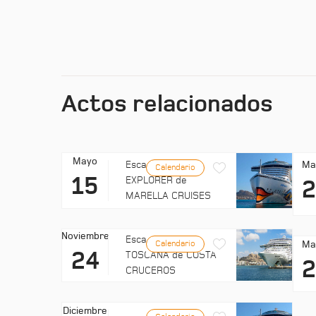
Actos relacionados
Mayo
Ma
Escala: MARELLA
Calendario
15
EXPLORER de
MARELLA CRUISES
Noviembre
Escala: COSTA
Ma
Calendario
24
TOSCANA de COSTA
CRUCEROS
Diciembre