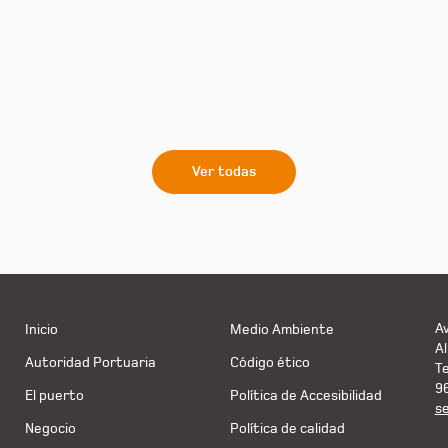
Ver todas
Av
Inicio
Medio Ambiente
Al
Autoridad Portuaria
Código ético
T
9
El puerto
Política de Accesibilidad
s
Negocio
Política de calidad