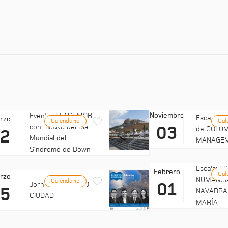
Noviembre
Evento: FLASHMOB
Escala: C
rzo
Calendario
Cal
con motivo del Día
03
de COLUM
22
Mundial del
MANAGE
Síndrome de Down
Escala: 
Febrero
Cal
rzo
NUMANCI
Calendario
01
Jornadas: PUERTO
25
NAVARRA
CIUDAD
MARÍA