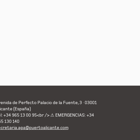
enida de Perfecto Palacio de la Fuente, 3 · 03001
icante (España)
el: +34 965 13 00 95<br /> ⚠ EMERGENCIAS: +34
65 130 140
ecretaria.apa@puertoalicante.com