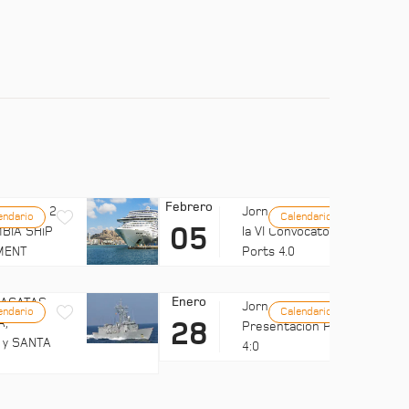
Febrero
LUB MED 2
Jornada: Difusión de
endario
Calendario
05
BIA SHIP
la VI Convocatoria de
MENT
Ports 4.0
Enero
FRAGATAS
Jornadas UMH:
endario
Calendario
A,
28
Presentación Ports
 y SANTA
4:0