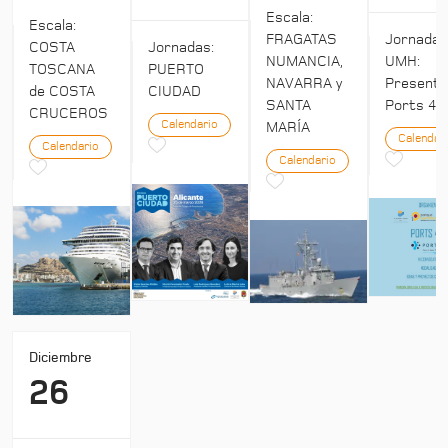
Escala:
Escala:
Jornada
FRAGATAS
COSTA
Jornadas:
UMH:
NUMANCIA,
TOSCANA
PUERTO
Presenta
NAVARRA y
de COSTA
CIUDAD
Ports 4:
SANTA
CRUCEROS
Calendario
MARÍA
Calendar
Calendario
Calendario
Diciembre
26