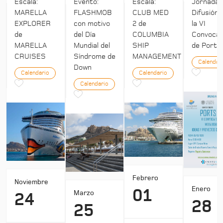
Escala:
Evento:
Escala:
Jornada:
MARELLA
FLASHMOB
CLUB MED
Difusión 
EXPLORER
con motivo
2 de
la VI
de
del Día
COLUMBIA
Convocat
MARELLA
Mundial del
SHIP
de Ports 
CRUISES
Síndrome de
MANAGEMENT
Calendar
Down
Calendario
Calendario
Calendario
Febrero
Noviembre
Enero
01
Marzo
24
28
25