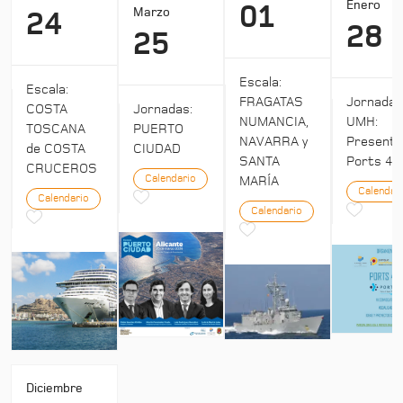
Enero
01
Marzo
24
28
25
Escala:
Escala:
Jornada
FRAGATAS
COSTA
Jornadas:
UMH:
NUMANCIA,
TOSCANA
PUERTO
Presenta
NAVARRA y
de COSTA
CIUDAD
Ports 4:
SANTA
CRUCEROS
Calendario
MARÍA
Calendar
Calendario
Calendario
Diciembre