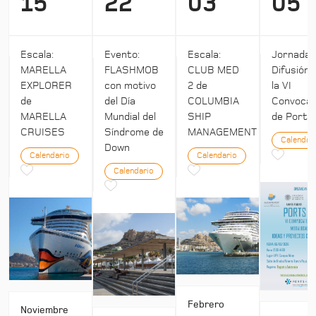
15
22
03
05
Escala:
Evento:
Escala:
Jornada:
MARELLA
FLASHMOB
CLUB MED
Difusión 
EXPLORER
con motivo
2 de
la VI
de
del Día
COLUMBIA
Convocat
MARELLA
Mundial del
SHIP
de Ports 
CRUISES
Síndrome de
MANAGEMENT
Calendar
Down
Calendario
Calendario
Calendario
Febrero
Noviembre