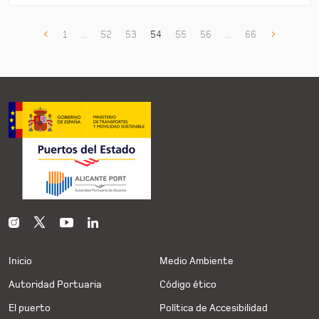
1
...
52
53
54
55
56
...
66
Inicio
Medio Ambiente
Autoridad Portuaria
Código ético
El puerto
Política de Accesibilidad