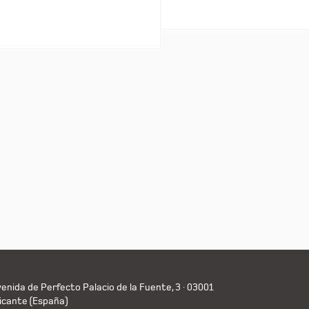
enida de Perfecto Palacio de la Fuente, 3 · 03001
icante (España)