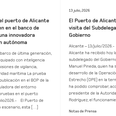
13 julio, 2026
el puerto de Alicante
El Puerto de Alicant
en en el banco de
visita del Subdeleg
una innovadora
Gobierno
n autónoma
Alicante – 13/julio/2026.-
Alicante ha recibido hoy la
barco de última generación,
subdelegado del Gobierno
equipado con inteligencia
Manuel Pineda, quien ha 
isiones de vigilancia,
desarrollo de la Operació
uridad marítima La prueba
Estrecho (OPE) en la term
 publicación en el BOP de la
ha podido comprobar, ac
ladora del entorno
presidente de la Autorida
pruebas en el puerto
Rodríguez, el funcionamie
ulio2026.- El Puerto de
o escenario, esta […]
Notas de Prensa