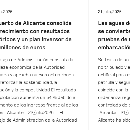
io, 2026
21 julio, 2026
uerto de Alicante consolida
Las aguas d
recimiento con resultados
se conviert
óricos y un plan inversor de
pruebas de 
millones de euros
embarcació
nsejo de Administración constata la
Se trata de un 
leza económica de la Autoridad
no tripulado y 
aria y aprueba nuevas actuaciones
artificial para m
reforzar la sostenibilidad, la
patrulla y seg
ación y la competitividad El resultado
coincide con la
plotación aumenta un 64 % debido al
ordenanza regu
mento de los ingresos frente al de los
controlado de 
s Alicante – 22/julio2026.- El
Alicante – 21/j
jo de Administración de la Autoridad
Alicante ha sid