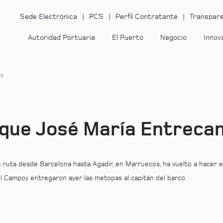
Sede Electrónica
PCS
Perfil Contratante
Transpare
Autoridad Portuaria
El Puerto
Negocio
Innov
es
uque José María Entreca
ruta desde Barcelona hasta Agadir, en Marruecos, ha vuelto a hacer es
el Campoy entregaron ayer las metopas al capitán del barco.