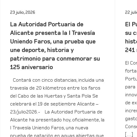
23 julio, 2026
22 jul
La Autoridad Portuaria de
El P
Alicante presenta la I Travesía
su c
Uniendo Faros, una prueba que
hist
une deporte, historia y
241 
patrimonio para conmemorar su
El Co
125 aniversario
forta
Portu
Contará con cinco distancias, incluida una
para 
travesía de 20 kilómetros entre los faros
innov
del Cabo de las Huertas y Santa Pola Se
de ex
celebrará el 19 de septiembre Alicante –
incre
23/julio2026.- La Autoridad Portuaria de
gasto
Alicante ha presentado hoy, oficialmente, la
Conse
I Travesía Uniendo Faros, una nueva
[…]
prueba de natación en aguas abiertas que