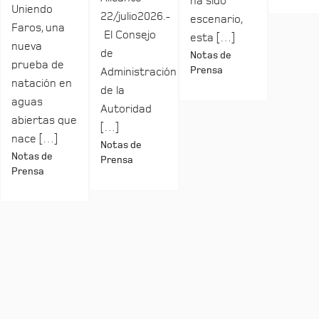
ha sido
Uniendo
22/julio2026.-
escenario,
Faros, una
El Consejo
esta […]
nueva
de
Notas de
prueba de
Prensa
Administración
natación en
de la
aguas
Autoridad
abiertas que
[…]
nace […]
Notas de
Notas de
Prensa
Prensa