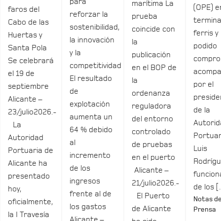
para
marítima La
(OPE) e
faros del
reforzar la
prueba
termina
Cabo de las
sostenibilidad,
coincide con
ferris y
Huertas y
la innovación
la
podido
Santa Pola
y la
publicación
compro
Se celebrará
competitividad
en el BOP de
acomp
el 19 de
El resultado
la
por el
septiembre
de
ordenanza
preside
Alicante –
explotación
reguladora
de la
23/julio2026.-
aumenta un
del entorno
Autori
La
64 % debido
controlado
Portuar
Autoridad
al
de pruebas
Luis
Portuaria de
incremento
en el puerto
Rodrígu
Alicante ha
de los
Alicante –
funcio
presentado
ingresos
21/julio2026.-
de los 
hoy,
frente al de
El Puerto
Notas d
oficialmente,
los gastos
de Alicante
Prensa
la I Travesía
Alicante –