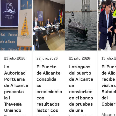
23 julio, 2026
22 julio, 2026
21 julio, 2026
13 julio,
La
El Puerto
Las aguas
El Pue
Autoridad
de Alicante
del puerto
de Ali
Portuaria
consolida
de Alicante
recibe 
de Alicante
su
se
visita 
presenta
crecimiento
convierten
Subde
la I
con
en el banco
del
Travesía
resultados
de pruebas
Gobier
Uniendo
históricos
de una
Alicante