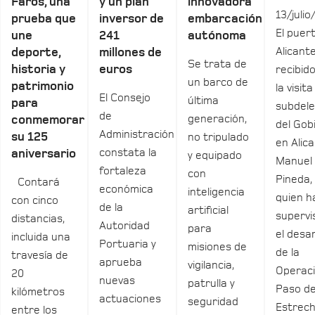
Faros, una
y un plan
innovadora
13/julio
prueba que
inversor de
embarcación
El puer
une
241
autónoma
Alicant
deporte,
millones de
Se trata de
historia y
euros
recibid
un barco de
patrimonio
la visita
El Consejo
última
para
subdel
de
generación,
conmemorar
del Gob
Administración
su 125
no tripulado
en Alica
constata la
aniversario
y equipado
Manuel
fortaleza
con
Pineda,
Contará
económica
inteligencia
quien h
con cinco
de la
artificial
supervi
distancias,
Autoridad
para
el desar
incluida una
Portuaria y
misiones de
de la
travesía de
aprueba
vigilancia,
Operac
20
nuevas
patrulla y
Paso de
kilómetros
actuaciones
seguridad
Estrec
entre los