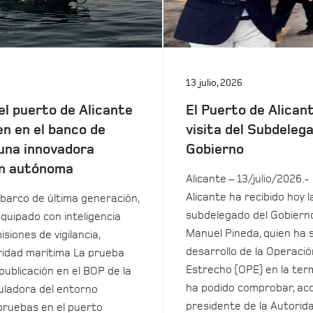
13 julio, 2026
el puerto de Alicante
El Puerto de Alicant
en en el banco de
visita del Subdeleg
una innovadora
Gobierno
n autónoma
Alicante – 13/julio/2026.-
Alicante ha recibido hoy la
barco de última generación,
subdelegado del Gobierno
equipado con inteligencia
Manuel Pineda, quien ha 
isiones de vigilancia,
desarrollo de la Operació
uridad marítima La prueba
Estrecho (OPE) en la term
 publicación en el BOP de la
ha podido comprobar, ac
ladora del entorno
presidente de la Autorida
pruebas en el puerto