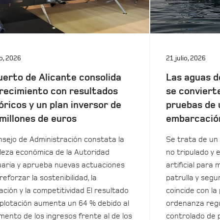
io, 2026
21 julio, 2026
uerto de Alicante consolida
Las aguas d
recimiento con resultados
se conviert
óricos y un plan inversor de
pruebas de 
millones de euros
embarcació
nsejo de Administración constata la
Se trata de un 
leza económica de la Autoridad
no tripulado y 
aria y aprueba nuevas actuaciones
artificial para m
reforzar la sostenibilidad, la
patrulla y seg
ación y la competitividad El resultado
coincide con la
plotación aumenta un 64 % debido al
ordenanza regu
mento de los ingresos frente al de los
controlado de 