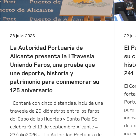
23 julio, 2026
22 jul
La Autoridad Portuaria de
El P
Alicante presenta la I Travesía
su c
Uniendo Faros, una prueba que
hist
une deporte, historia y
241 
patrimonio para conmemorar su
El Co
125 aniversario
forta
Portu
Contará con cinco distancias, incluida una
para 
travesía de 20 kilómetros entre los faros
innov
del Cabo de las Huertas y Santa Pola Se
de ex
celebrará el 19 de septiembre Alicante –
incre
23/julio2026.- La Autoridad Portuaria de