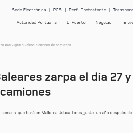
Sede Electrónica
PCS
Perfil Contratante
Transpare
Autoridad Portuaria
El Puerto
Negocio
Innov
vita que viajen a Valencia cientos de camiones
aleares zarpa el día 27 y
e camiones
la semanal que hará en Mallorca Ustica-Lines, justo un año después de