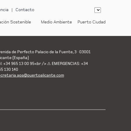
ncia
Contacto
ación Sostenible
Medio Ambiente
Puerto Ciudad
enida de Perfecto Palacio de la Fuente, 3 · 03001
icante (España)
el: +34 965 13 00 95<br /> ⚠ EMERGENCIAS: +34
65 130 140
ecretaria.apa@puertoalicante.com